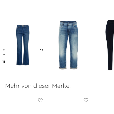
Weitere Details zu Rücksendungen und Retouren aus dem Ausland
findest du
hier
.
Mos Mosh | Damen Jeans
G-Star RAW | Damen
BRAX | Damen Jeans
MMASHLEY DELUXE
Boyfriend Jeans KATE
SHAKIRA
119,99 €
71,99 €
87,95 €
119,95 €
99,95 €
Mehr von dieser Marke: