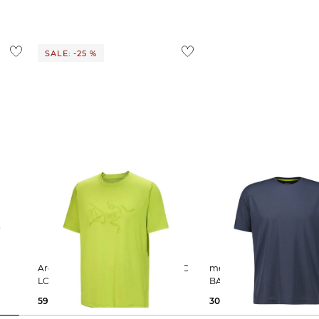
ostenlos
1,95 €
 Ausland findest du
hier
.
SALE: -25 %
Arcteryx | Herren T-Shirt CORMAC
meru | Herren T-Shirt BRISTOL
LOGO
BASIC
59,99 €
80,00 €
30,00 €
34,95 €