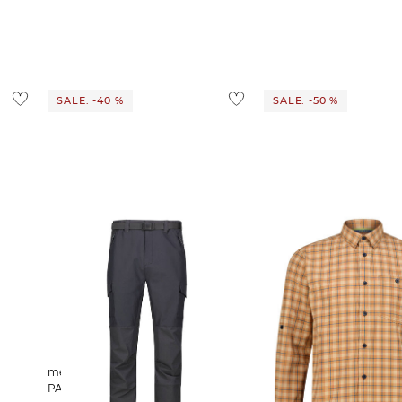
SALE: -40 %
SALE: -50 %
meru | Herren Funktionshose
meru | Herren Hemd 
PARAMONGA