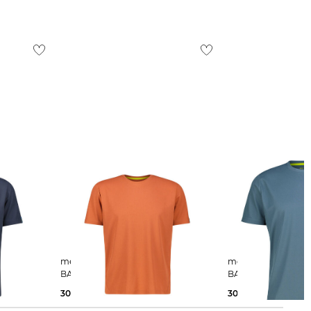
meru | Herren T-Shirt BRISTOL
meru | Herren T-Shirt BRISTOL
BASIC
BASIC
30,00 €
34,95 €
30,00 €
34,95 €