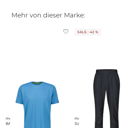
Mehr von dieser Marke:
SALE: -42 %
meru | Herren T-Shirt BRISTOL
meru | Herren Wanderhose
BASIC
SUSTITNA