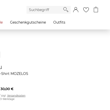
le
Geschenkgutscheine
Outfits
u
T-Shirt MOZELOS
30,00 €
/ zzgl.
Versandkosten
2-3 Werktage