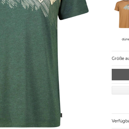
dün
Größe a
Verfügba