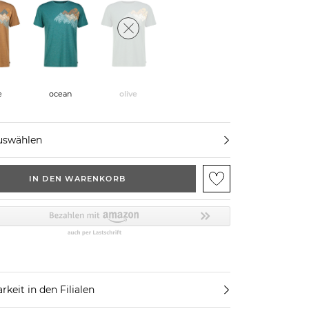
e
ocean
olive
uswählen
IN DEN WARENKORB
rkeit in den Filialen