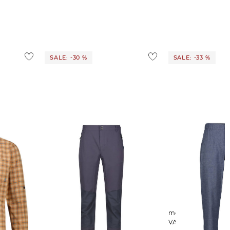
SALE: -30 %
SALE: -33 %
PEANIA
meru | Herren Wanderhose
meru | Herren Wanderhose
SALFORD
VALENCE