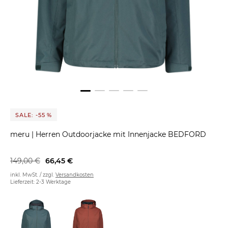
SALE: -55 %
meru
|
Herren Outdoorjacke mit Innenjacke BEDFORD
149,00 €
66,45 €
inkl. MwSt. / zzgl.
Versandkosten
Lieferzeit: 2-3 Werktage