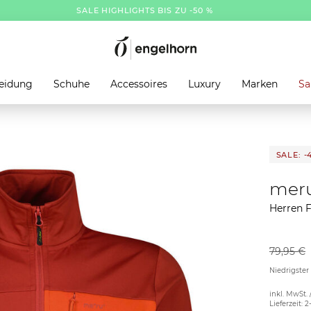
SALE HIGHLIGHTS BIS ZU -50 %
eidung
Schuhe
Accessoires
Luxury
Marken
Sa
SALE: -
mer
Herren 
79,95 €
Niedrigster
inkl. MwSt. 
Lieferzeit: 