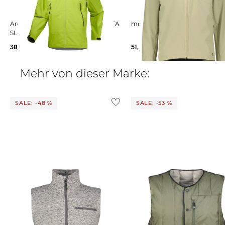
Arcteryx | Herren Regenjacke BETA
meru | Herren Bergjacke NA
SL
382,49 €
500,00 €
51,75 €
99,95 €
Mehr von dieser Marke:
SALE: -48 %
SALE: -53 %