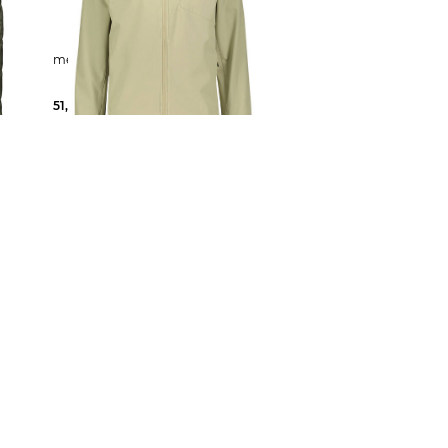
meru | Herren Bergjacke NANCY
51,75 €
99,95 €