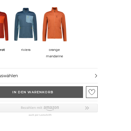
rot
riviera
orange
mandarine
uswählen
IN DEN WARENKORB