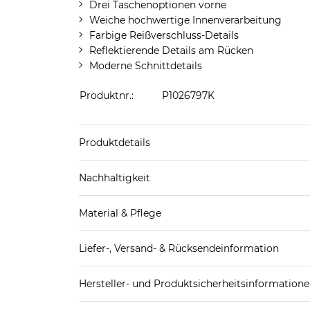
Drei Taschenoptionen vorne
Weiche hochwertige Innenverarbeitung
Farbige Reißverschluss-Details
Reflektierende Details am Rücken
Moderne Schnittdetails
Produktnr.:
P1026797K
Produktdetails
Produkthinweis: Fällt normal aus. Wir empfeh
Nachhaltigkeit
hergestellt aus 70-100% recycelten Materialie
Material & Pflege
Mehr Information zu diesen Angaben findest d
Obermaterial: 90% Polyester (recycelt), 10% Ela
Liefer-, Versand- & Rücksendeinformation
Pflegekennzeichnung:
Standard-Lieferung innerhalb Deutschlands:
Hersteller- und Produktsicherheitsinformation
DHL-Paket
4,95€ - versandkostenfrei ab 
EAN oder Hersteller-Nr.:
Bitte wähle eine 