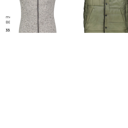
meru | Herren Fleeceweste
meru | Herren Wendeweste
BERGEN
MANGUALDE
33,45 €
64,95 €
32,99 €
69,95 €