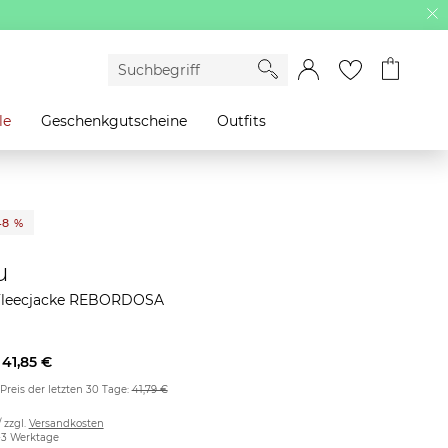
le
Geschenkgutscheine
Outfits
48 %
u
Fleecjacke REBORDOSA
41,85 €
 Preis der letzten 30 Tage:
41,79 €
/ zzgl.
Versandkosten
2-3 Werktage