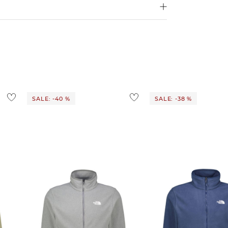
4,95€
d ins Ausland findest du
hier
.
ostenlos
1,95 €
 Ausland findest du
hier
.
SALE: -40 %
SALE: -38 %