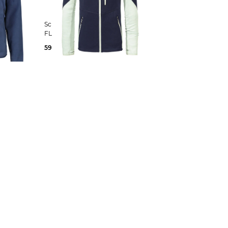
Schöffel | Herren Fleecejacke
EECE
FLEECE JACKET LODRON M
59,99 €
119,95 €