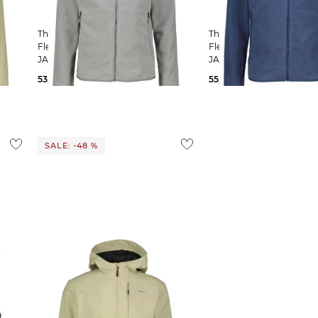
NCY
The North Face | Herren
The North Face | Herren
Fleecejacke GLACIER FLEECE
Fleecejacke GLACIER FL
JACKET
JACKET
53,69 €
90,00 €
55,95 €
90,00 €
SALE: -48 %