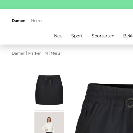
Damen
Herren
Neu
Sport
Sportarten
Bekl
|
|
|
Damen
Marken
M
Meru