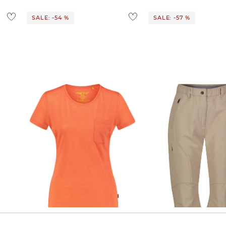
SALE: -54 %
SALE: -57 %
meru | Damen Funktionsshirt mit
meru | Damen Shorts VALDIVIA
Merinowolle QUELUZ
CAPRI PANTS
29,99 €
64,95 €
29,99 €
69,95 €