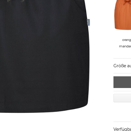
oran
mandar
Größe a
Verfügba