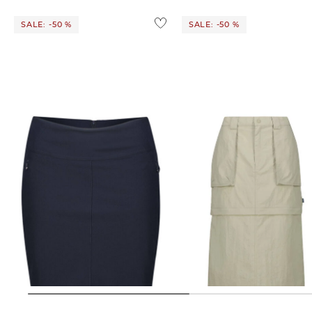
SALE: -50 %
SALE: -50 %
meru | Damen Wanderrock mit
meru | Damen Outdoor-Rock mit
Innenshorts NANTERRE SKORT
Zipp-off-Fuktion PAREDES
WOMEN
39,99 €
79,95 €
39,99 €
79,95 €