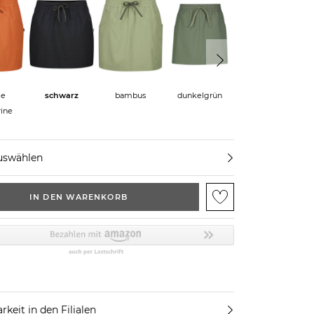
ge
schwarz
bambus
dunkelgrün
rauchblau
ine
uswählen
IN DEN WARENKORB
rkeit in den Filialen