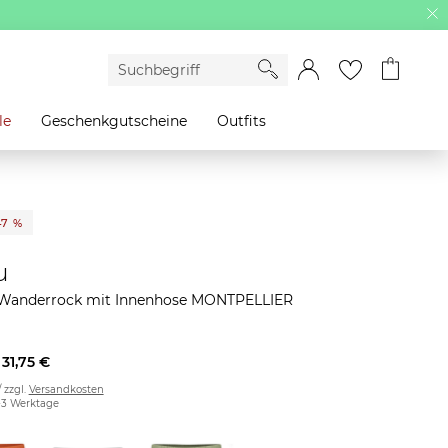
le
Geschenkgutscheine
Outfits
47 %
u
anderrock mit Innenhose MONTPELLIER
31,75 €
/ zzgl.
Versandkosten
2-3 Werktage