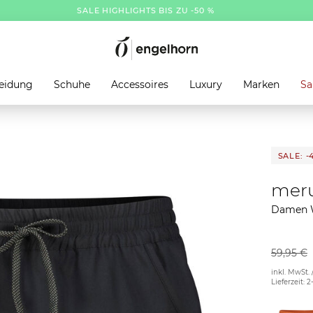
SALE HIGHLIGHTS BIS ZU -50 %
eidung
Schuhe
Accessoires
Luxury
Marken
Sa
SALE: -
mer
Damen W
59,95 €
inkl. MwSt. 
Lieferzeit: 