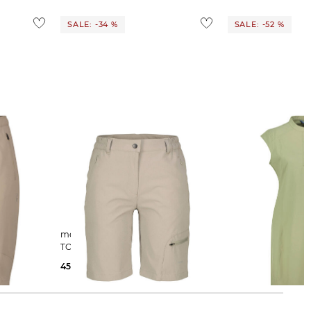
SALE: -34 %
SALE: -52 %
meru | Damen Wandershorts
meru | Damen Outdoor-Kleid
TOURS BERMUDAS WOMEN
MONTPELLIER DRE
45,89 €
69,95 €
33,55 €
69,95 €