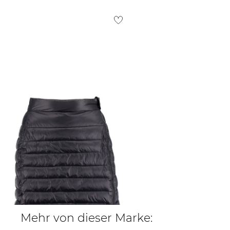
info@konsortium-eurofamily.com
Weitere Details zu Rücksendungen und Retouren aus dem
meru | Damen Thermorock
GANDER
59,95 €
Mehr von dieser Marke: