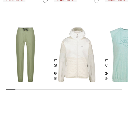
meru | Damen Berghose
meru | Damen
meru | Damen T-Shirt
MONTPELLIER
Steppjacke JAUJA
CAMACHA
29,99 €
60,95 €
24,99 €
59,95 €
89,95 €
34,95 €