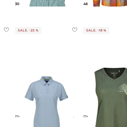
30,00 €
59,95 €
46,75 €
89,95 €
SALE: -25 %
SALE: -18 %
meru | Damen Poloshirt BRISTOL
meru | Damen T-Shirt 