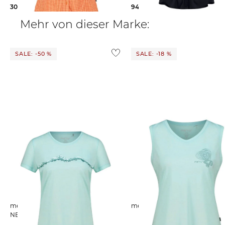
30,00 €
59,95 €
94,99 €
190,00 €
Mehr von dieser Marke:
SALE: -50 %
SALE: -18 %
meru | Damen T-Shirt mit Wolle
meru | Damen T-Shirt NISA
NELAS