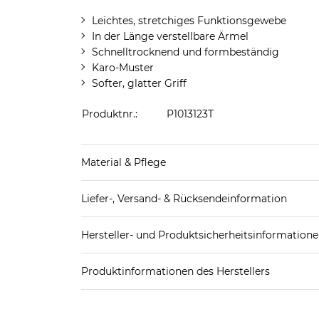
Leichtes, stretchiges Funktionsgewebe
In der Länge verstellbare Ärmel
Schnelltrocknend und formbeständig
Karo-Muster
Softer, glatter Griff
Produktnr.:
P1013123T
Material & Pflege
Obermaterial: 92% Polyester, 8% Elasthan
Liefer-, Versand- & Rücksendeinformation
Pflegekennzeichnung:
Standard-Lieferung innerhalb Deutschlands:
Hersteller- und Produktsicherheitsinformation
DHL-Paket
4,95€ - versandkostenfrei ab 
EAN oder Hersteller-Nr.:
Bitte wähle eine 
Spedition
3
Produktinformationen des Herstellers
Konsortium Eurofamily
Weitere Details zu Versandoptionen und Versan
Eurofamily Product SecurityTeam