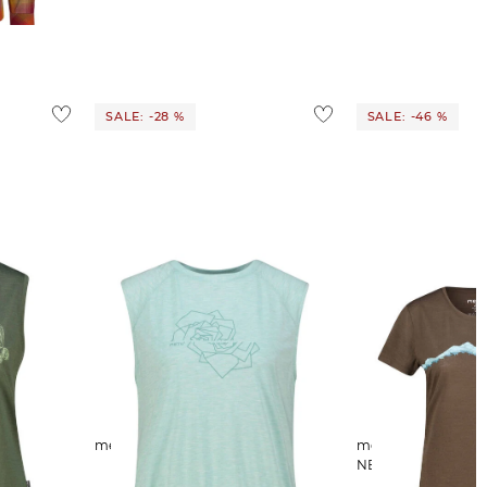
SALE: -28 %
SALE: -46 %
NISA
meru | Damen T-Shirt CAMACHA
meru | Damen T-Shirt mit Wolle
NELAS