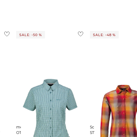
ostenlos
1,95 €
 Ausland findest du
hier
.
SALE: -50 %
SALE: -48 %
meru | Damen Outdoor-Bluse
Schöffel | Damen Wanderbluse
OTTA
STYLE LIMEDES Relaxed F