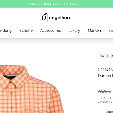
SALE HIGHLIGHTS BIS ZU -50 %
eidung
Schuhe
Accessoires
Luxury
Marken
Sa
SALE: -
mer
Damen 
79,95 €
inkl. MwSt. 
Lieferzeit: 