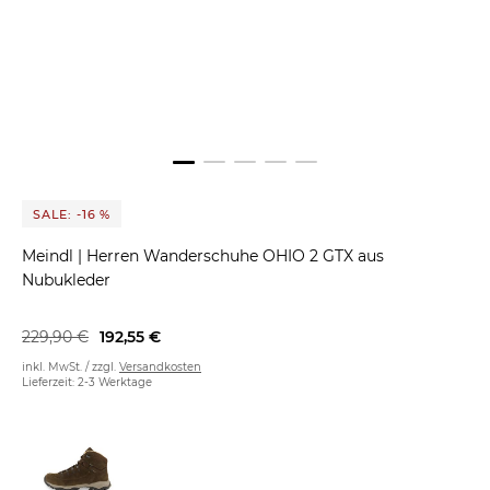
SALE: -16 %
Meindl
|
Herren Wanderschuhe OHIO 2 GTX aus
Nubukleder
229,90 €
192,55 €
inkl. MwSt. / zzgl.
Versandkosten
Lieferzeit: 2-3 Werktage