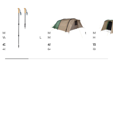
McKINLEY |
McKINLEY | Familienzelt
McKINLEY | Familienzelt
Wanderstöcke MINAH QL
MADEIRA A 50.5 SW
HORTA 20.4
47,99 €
499,90 €
159,90 €
49,99 €
649,99 €
199,99 €