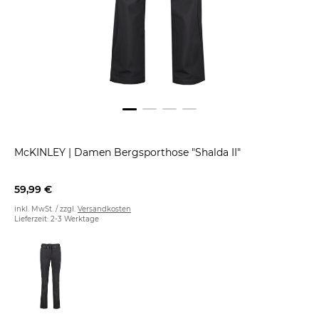
McKINLEY
|
Damen Bergsporthose "Shalda II"
59,99 €
inkl. MwSt. / zzgl.
Versandkosten
Lieferzeit: 2-3 Werktage