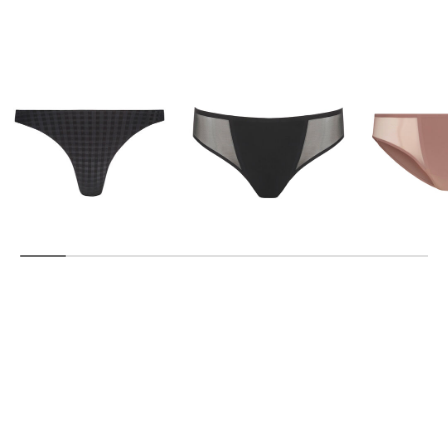
Marie Jo | Damen String
Marie Jo | Damen Slip
Marie Jo | Damen Slip
"Avero"
LOUIE
LOUIE
32,75 €
32,95 €
32,95 €
39,90 €
34,90 €
34,90 €