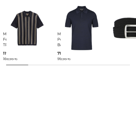
Marc O'Polo | Herren
Marc O'Polo | Herren
Marc O'Polo | Herren
Feinstrick-Shirt DFB
Poloshirt aus Bio-
Gürtel
TRAVEL COLLECTION
Baumwolle
37,95 €
119,95 €
71,25 €
39,95 €
169,95 €
99,95 €