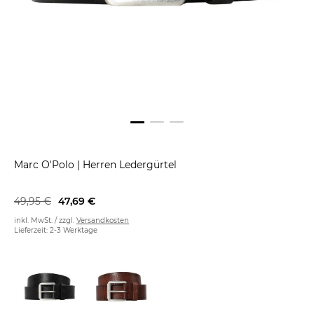
Marc O'Polo
|
Herren Ledergürtel
49,95 €
47,69 €
inkl. MwSt. / zzgl.
Versandkosten
Lieferzeit: 2-3 Werktage