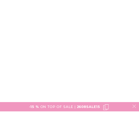
-15 %
ON TOP OF SALE |
2608SALE15
Service