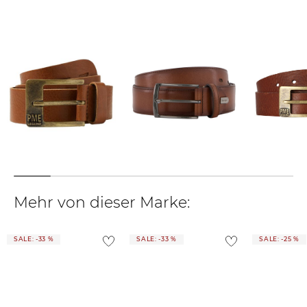
findest du
hier
.
PME Legend | Herren
Lloyd Men´s Belts |
PME Legend | Herren
Ledergürtel
Herren Ledergürtel
Ledergürtel
31,95 €
33,75 €
31,95 €
39,95 €
39,95 €
39,95 €
Mehr von dieser Marke:
SALE: -33 %
SALE: -33 %
SALE: -25 %