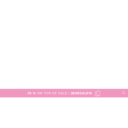
-15 %
ON TOP OF SALE |
2608SALE15
Service
Versand & Lieferung