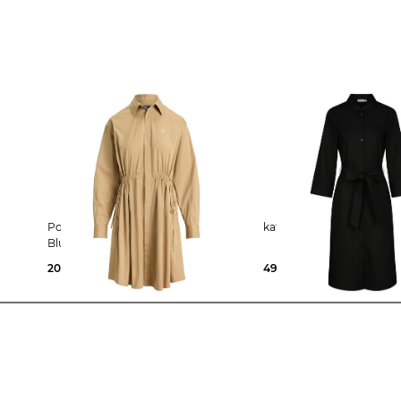
Polo Ralph Lauren | Damen
katestorm | Damen 
Blusenkleid aus Baumwolle
201,99 €
295,00 €
49,99 €
99,95 €