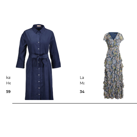
katestorm | Damen
Lauren Ralph Lauren | Damen
Hemdblusenkleid aus Feincord
Maxikleid mit Rüschen
59,97 €
99,95 €
349,99 €
499,00 €