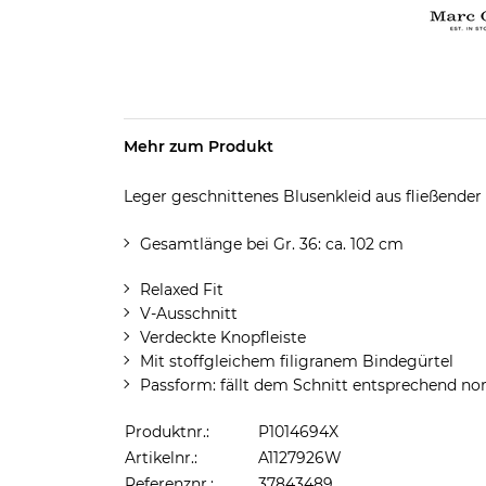
Mehr zum Produkt
Leger geschnittenes Blusenkleid aus fließender
Gesamtlänge bei Gr. 36: ca. 102 cm
Relaxed Fit
V-Ausschnitt
Verdeckte Knopfleiste
Mit stoffgleichem filigranem Bindegürtel
Passform: fällt dem Schnitt entsprechend no
Produktnr.:
P1014694X
Artikelnr.:
A1127926W
Referenznr.:
37843489