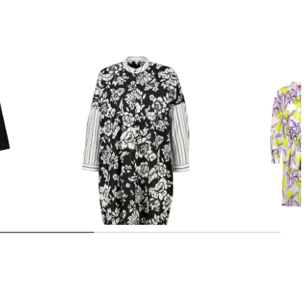
Blusenkleid
Herrlicher | Damen Blusenkleid
Lieblingsstück | Damen Blusenkleid
AMIELLA aus Baumwollpopeline
RELIAL
49,99 €
99,95 €
89,99 €
179,95 €