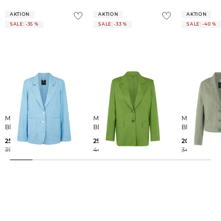
AKTION
AKTION
AKTION
SALE: -35 %
SALE: -33 %
SALE: -40 %
Marc Cain | Damen
Marc Cain | Damen
Marc Cain | Damen
Blazer mit Leinen
Blazer
Blazer mit Le
259,35 €
299,99 €
209,99 €
399,00 €
449,00 €
349,00 €