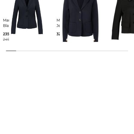
Marc Cain | Damen
Marc Cain | Damen
Marc Cain | Damen Jacke
Blazer
Jerseyblazer
Slim Fit
235,55 €
329,00 €
299,00 €
249,00 €