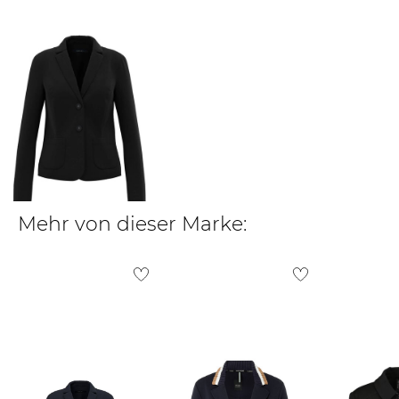
findest du
hier
.
Marc Cain | Damen
Blazer
235,55 €
249,00 €
Mehr von dieser Marke: