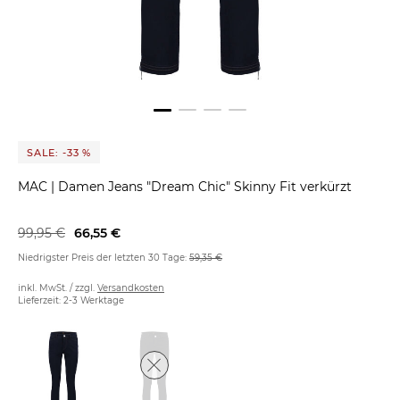
SALE: -33 %
MAC
|
Damen Jeans "Dream Chic" Skinny Fit verkürzt
99,95 €
66,55 €
Niedrigster Preis der letzten 30 Tage:
59,35 €
inkl. MwSt. / zzgl.
Versandkosten
Lieferzeit: 2-3 Werktage