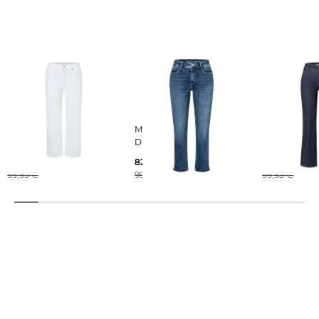
MAC | Damen Culotte
MAC | Damen Jeans
MAC | Damen Jeans
DREAM Straight Fit
LAURA Flared
64,99 €
82,29 €
74,59 €
99,95 €
99,95 €
99,95 €