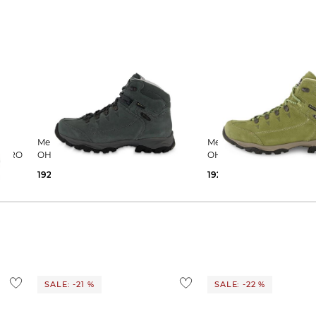
Meindl | Damen Trekkingschuhe
Meindl | Damen Trekkingschuhe
X PRO
OHIO LADY 2 GTX
OHIO LADY 2 GTX
192,55 €
239,95 €
192,55 €
229,90 €
SALE: -21 %
SALE: -22 %