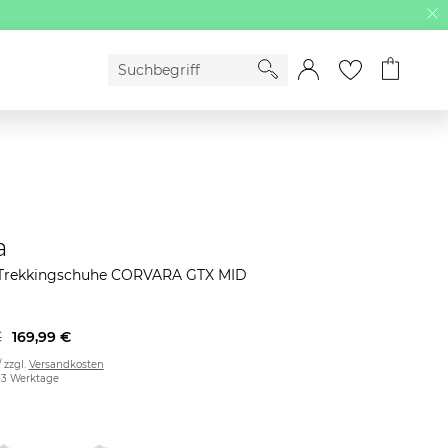
a
rekkingschuhe CORVARA GTX MID
€
169,99 €
/ zzgl.
Versandkosten
2-3 Werktage