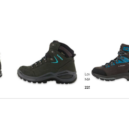
Lowa | Damen Trekkingschuhe
Lowa | Damen Trekkingschuhe
RENEGADE EVO GTX MID
MAURIA EVO GTX WS S
180,95 €
230,00 €
225,99 €
290,00 €