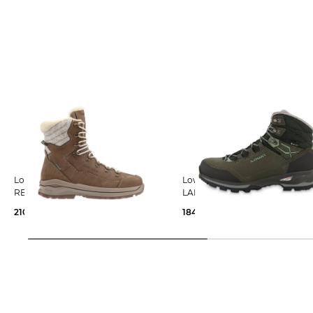
Lowa | Damen Winterboots
Lowa | Damen Trekkingschuhe
RENEGADE EVO ICE 2 GTX
LADY LIGHT GTX
210,39 €
270,00 €
184,99 €
260,00 €