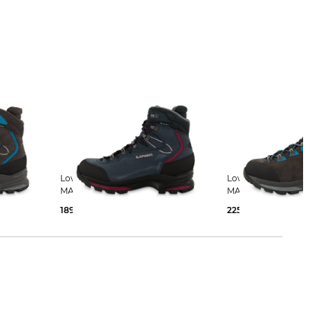
Lowa | Damen Trekkingschuhe
Lowa | Damen Trekkingschuhe
MAURIA EVO GTX WS
MAURIA EVO GTX 
189,35 €
300,00 €
225,99 €
300,00 