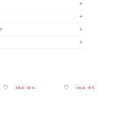
en
250 €
4,95€
d ins Ausland findest du
hier
.
ostenlos
1,95 €
 Ausland findest du
hier
.
SALE: -20 %
SALE: -16 %