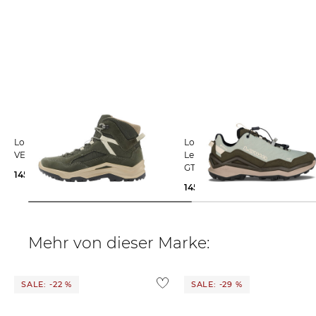
Lowa | Damen Wanderschuhe
Lowa | Damen
VENTIERRA GTX QC
Leichtwanderschuhe MADDO
GTX LO SL WS
145,29 €
180,00 €
145,29 €
185,00 €
Mehr von dieser Marke:
SALE: -22 %
SALE: -29 %