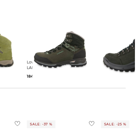
Lowa | Damen Trekkingschuhe
Lowa | Damen Trekkingschuhe
LADY LIGHT GTX
RENEGADE EVO GT
184,99 €
260,00 €
180,95 €
230,00 €
SALE: -37 %
SALE: -25 %