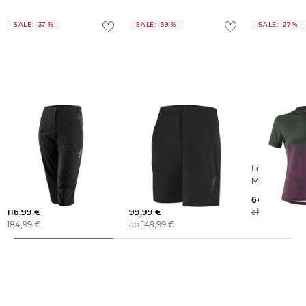
SALE: -37 %
SALE: -39 %
SALE: -27 %
Löffler | Damen Radhose
Löffler | Damen Radhose
Löffler | Damen Radtrikot
3/4 BIKE PANTS Comfort
BIKE SHORTS COMFORT-
MAJA
Fit
E CSL W
64,95 €
116,99 €
99,99 €
ab
79,99 €
184,99 €
ab
149,99 €