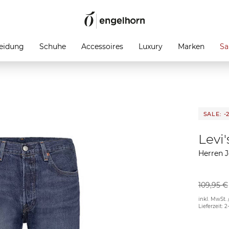
eidung
Schuhe
Accessoires
Luxury
Marken
Sa
SALE: -
Levi
Herren J
109,95 €
inkl. MwSt. 
Lieferzeit: 