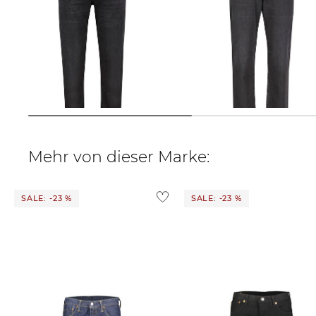
Diesel | Herren Jeans 2005 D-
Diesel | Herren Jeans 2020 D-VIKER
FINING 09b83 Regular Tapered Fit
09B88 Straight Fit
129,99 €
185,00 €
105,95 €
185,00 €
Mehr von dieser Marke:
SALE: -23 %
SALE: -23 %