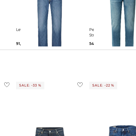
Levi's® | Herren Jeans Regular Fit
Pepe Jeans | Herren Jeans CASH
Straight Fit Regular Waist
91,49 €
119,95 €
54,99 €
89,90 €
SALE: -33 %
SALE: -22 %