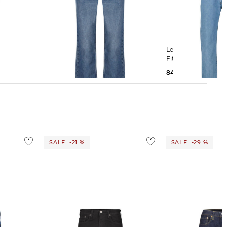
HUGO | Herren Jeans JONAH
Levi's® | Herren Jeans 501 Straight
Regular Fit
Fit
54,99 €
99,95 €
84,35 €
109,95 €
SALE: -21 %
SALE: -29 %