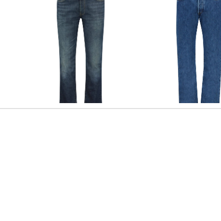
Levi's® | Herren Jeans "511" Slim Fit
Levi's® | Herren Jeans 5
87,49 €
129,95 €
85,59 €
109,95 €