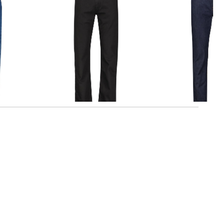
01
Levi's® | Herren Jeans "502" Regular
Levi's® | Herren Jeans 502 TAPER
Tapered Fit
ROCK CODS kinny F
86,85 €
109,95 €
77,99 €
109,95 €