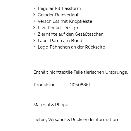
Regular Fit Passform
Gerader Beinverlauf
Verschluss mit Knopfleiste
Five-Pocket-Design
Ziernähte auf den Gesäßtaschen
Label-Patch am Bund
Logo-Fähnchen an der Rückseite
Enthält nichttextile Teile tierischen Ursprungs.
Produktnr.:
P1040886T
Material & Pflege
Obermaterial: 100% Baumwolle
Liefer-, Versand- & Rücksendeinformation
Standard-Lieferung innerhalb Deutschlands: