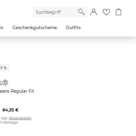
le
Geschenkgutscheine
Outfits
23 %
's®
eans Regular Fit
84,35 €
/ zzgl.
Versandkosten
2-3 Werktage