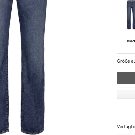
blac
Größe a
Verfügba