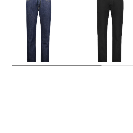
Levi's® | Herren Jeans "501"
Levi's® | Herren Jeans 501 Straight
Fit
84,35 €
109,95 €
84,35 €
109,95 €