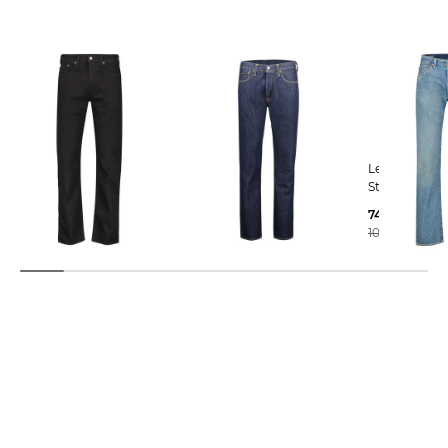
Levi's® | Herren Jeans
Levi's® | Herren Jeans
Levi's® | Herren Jeans 501
"502" Regular Tapered Fit
"501"
Straight Fit
86,85 €
84,35 €
74,25 €
109,95 €
109,95 €
109,95 €