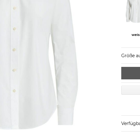
weis
Größe a
Verfügba