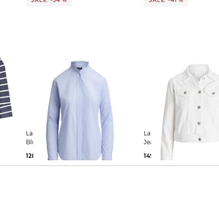
SALE: -34 %
SALE: -41 %
Lauren Ralph Lauren | Damen
Lauren Ralph Lauren | Damen
Bluse aus Baumwolle
Jeansjacke aus Baumwol
128,15 €
195,00 €
149,99 €
255,00 €