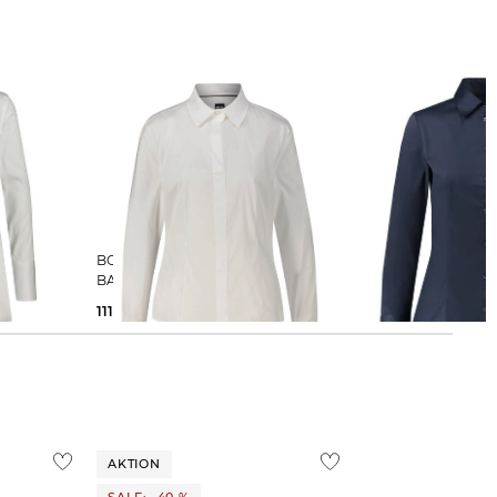
BOSS | Damen Hemdbluse
HUGO | Damen Bluse THE FITTED
BASHINAH Slim Fit
SHIRT bügelleicht Sl
111,55 €
159,95 €
94,95 €
99,95 €
AKTION