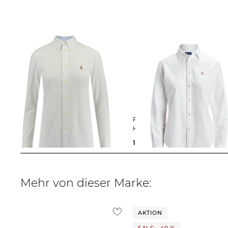
Polo Ralph Lauren | Damen Bluse
Polo Ralph Lauren | Damen
Langarm
Hemdbluse
155,00 €
165,00 €
Mehr von dieser Marke:
AKTION