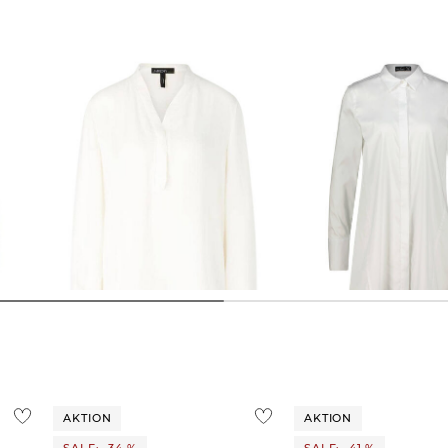
Marc Cain | Damen Bluse Langarm
van Laack | Damen Popeline
Hemdbluse BLUME-NOS
162,25 €
169,90 €
184,95 €
189,95 €
AKTION
AKTION