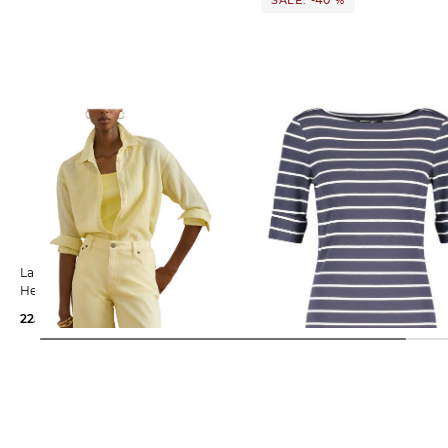
SALE: -40 %
Lauren Ralph Lauren | Damen
Lauren Ralph Lauren | Damen T-
Hemdbluse
Shirt
225,00 €
44,99 €
75,00 €