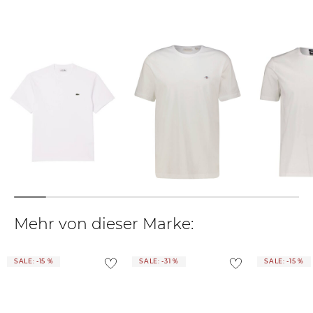
Weitere Details zu Rücksendungen und Retouren aus dem Ausland
findest du
hier
.
Lacoste | Herren T-Shirt
Gant | Herren T-Shirt
BOSS | Herren T-Shirt
Classic Fit
SHIELD Regular Fit
TESSLER 150
47,29 €
42,99 €
58,29 €
60,00 €
45,00 €
79,95 €
Mehr von dieser Marke:
SALE: -15 %
SALE: -31 %
SALE: -15 %