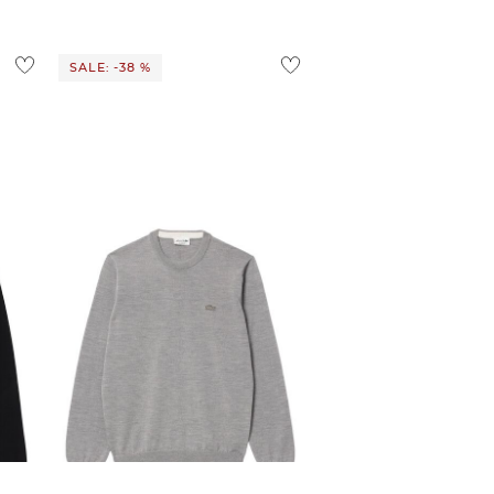
SALE: -38 %
Lacoste | Herren Strickpullover
99,99 €
160,00 €