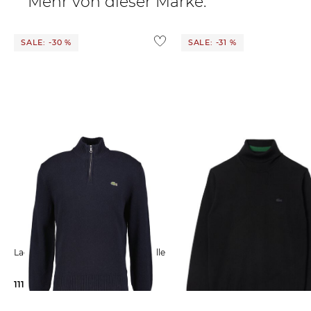
Mehr von dieser Marke:
SALE: -30 %
SALE: -31 %
Lacoste | Herren Pullover aus Wolle
Lacoste | Herren
Rollkragenpullover Regular Fit
111,95 €
160,00 €
109,99 €
160,00 €