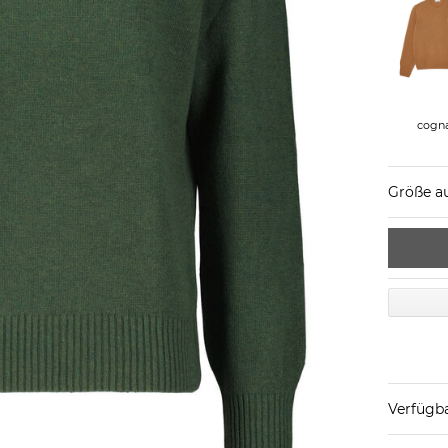
cogn
Größe a
Verfügba