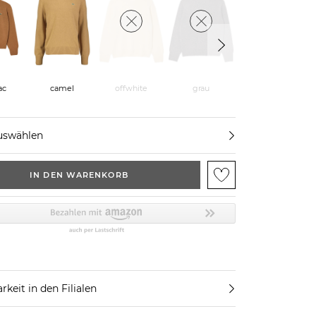
ac
camel
offwhite
grau
efeu
uswählen
IN DEN WARENKORB
rkeit in den Filialen