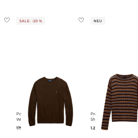
1,95 €
 Ausland findest du
hier
.
SALE: -20 %
NEU
Polo Ralph Lauren | Herren
Prada | Herren Pullover aus
Wollpullover mit Kaschmir
Shetlandwolle
179,99 €
225,00 €
1.200,00 €