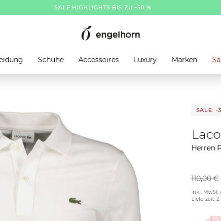
SALE HIGHLIGHTS BIS ZU -50 %
eidung
Schuhe
Accessoires
Luxury
Marken
Sa
SALE: -
Laco
Herren P
110,00 €
inkl. MwSt. 
Lieferzeit: 