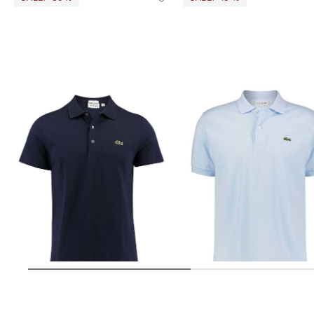
Lacoste | Herren Poloshirt Slim Fit
Lacoste | Herren Poloshirt CLASSIC
Kurzarm
FIT
44,99 €
90,00 €
88,95 €
110,00 €