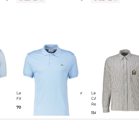
Lacoste | Herren Poloshirt Regular
Lacoste | Herren Hemd CHEMISE
Fit Kurzarm
CASUAL MANCHES LON
Regular Fit
70,99 €
100,00 €
114,99 €
150,00 €