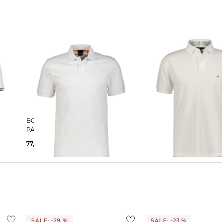
BOSS | Herren Poloshirt
Tommy Hilfiger | Herren Poloshirt
PASSENGER Slim Fit Kurzarm
1985 Regular Fit
77,95 €
89,95 €
72,35 €
79,90 €
SALE: -29 %
SALE: -23 %