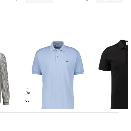
Lacoste | Herren Poloshirt aus
Lacoste | Herren Poloshirt Slim Fit
GES
Baumwolle Classic Fit
Kurzarm
72,95 €
110,00 €
44,99 €
90,00 €