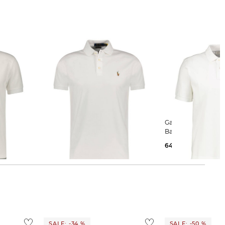
Polo Ralph Lauren | Herren
Gant | Herren Poloshirt aus
Poloshirt Slim Fit Kurzarm
Baumwolle
125,65 €
145,00 €
64,99 €
80,00 €
SALE: -34 %
SALE: -50 %