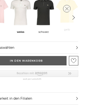
e
gelb
weiss
schwarz
marine
uswählen
IN DEN WARENKORB
rkeit in den Filialen