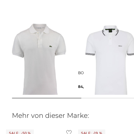
Lacoste | Herren Poloshirt CLASSIC
BOSS | Herren Poloshirt PAUL
FIT
86,45 €
110,00 €
84,49 €
99,95 €
Mehr von dieser Marke:
SALE: -50 %
SALE: -19 %