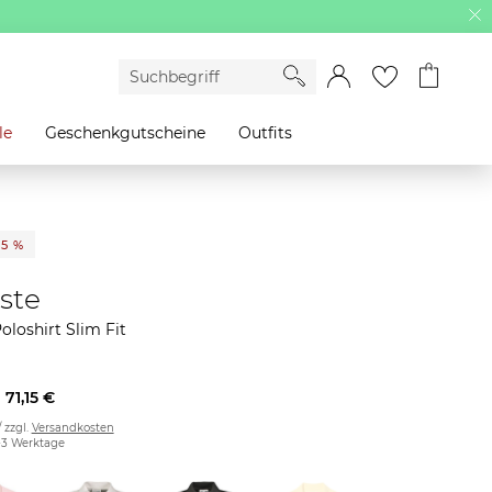
le
Geschenkgutscheine
Outfits
35 %
ste
oloshirt Slim Fit
71,15 €
/ zzgl.
Versandkosten
2-3 Werktage