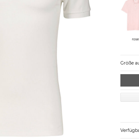
ros
Größe a
Verfügba