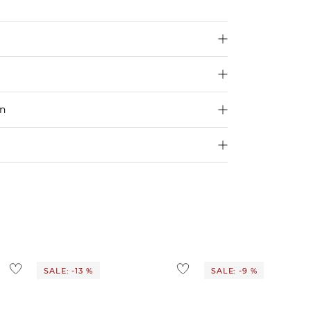
en
250 €
Größe aus
4,95€
d ins Ausland findest du
hier
.
ostenlos
1,95 €
 Ausland findest du
hier
.
SALE: -13 %
SALE: -9 %