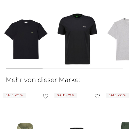
findest du
hier
.
Lacoste | Herren T-Shirt
BOSS | Herren T-Shirt
Lacoste | Herren T-Shirt
Classic Fit
Regular Fit
Classic Fit
51,00 €
59,95 €
42,09 €
60,00 €
60,00 €
Mehr von dieser Marke:
SALE: -29 %
SALE: -37 %
SALE: -33 %