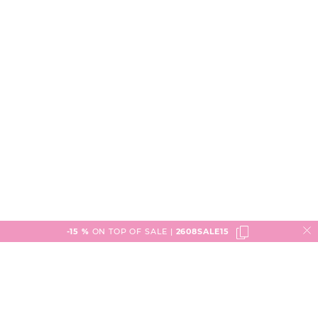
-15 %
ON TOP OF SALE |
2608SALE15
Service
Versand & Lieferung