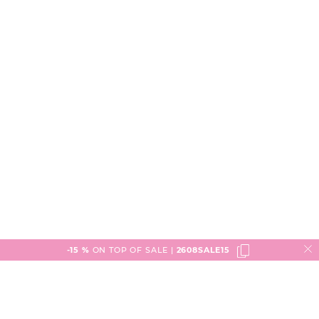
-15 %
ON TOP OF SALE |
2608SALE15
Service