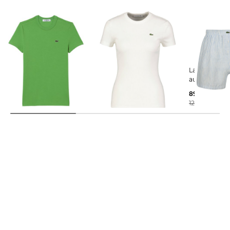
Lacoste | Damen T-Shirt
Lacoste | Damen T-Shirt
Lacoste | Damen Shorts
Slim Fit Kurzarm
aus Leinen
35,99 €
44,95 €
89,99 €
70,00 €
70,00 €
125,00 €