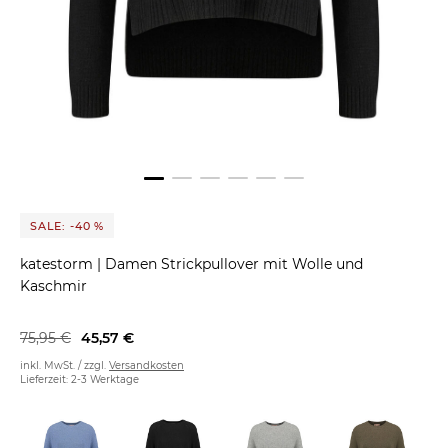
SALE: -40 %
katestorm
|
Damen Strickpullover mit Wolle und
Kaschmir
75,95 €
45,57 €
inkl. MwSt. / zzgl.
Versandkosten
Lieferzeit: 2-3 Werktage