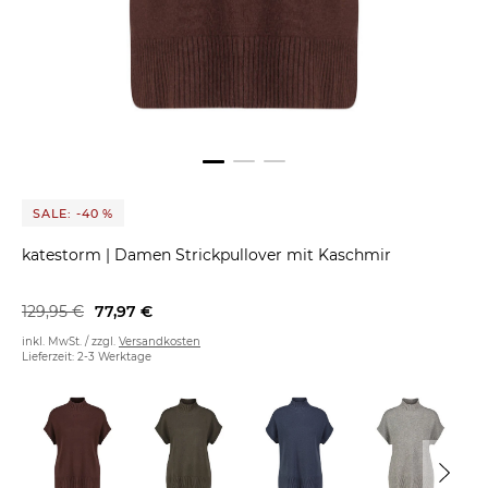
SALE: -40 %
katestorm
|
Damen Strickpullover mit Kaschmir
129,95 €
77,97 €
inkl. MwSt. / zzgl.
Versandkosten
Lieferzeit: 2-3 Werktage