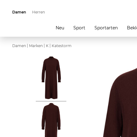
Damen
Herren
Neu
Sport
Sportarten
Bekl
|
|
|
Damen
Marken
K
Katestorm