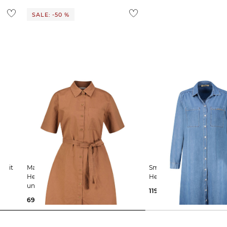
 Ausland findest du
hier
.
SALE: -50 %
Marc O'Polo Denim |
Smith & Soul | Damen
Hemdblusenkleid aus Baumwolle
Hemdblusenkleid mit Lyo
und Leinen Relaxed Fit
119,99 €
69,99 €
139,95 €