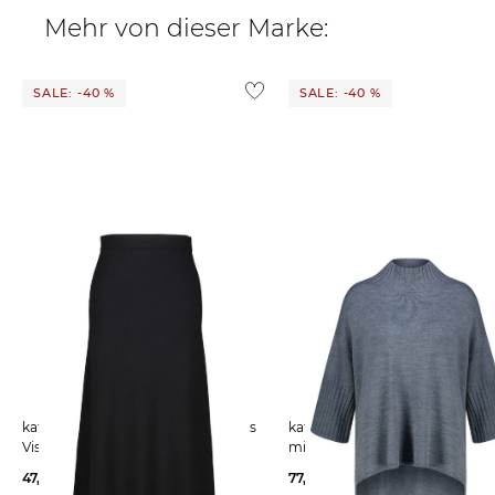
Mehr von dieser Marke:
SALE: -40 %
SALE: -40 %
katestorm | Damen Strickrock aus
katestorm | Damen Strickpullover
Viskosemix
mit Wolle
47,97 €
79,95 €
77,97 €
129,95 €