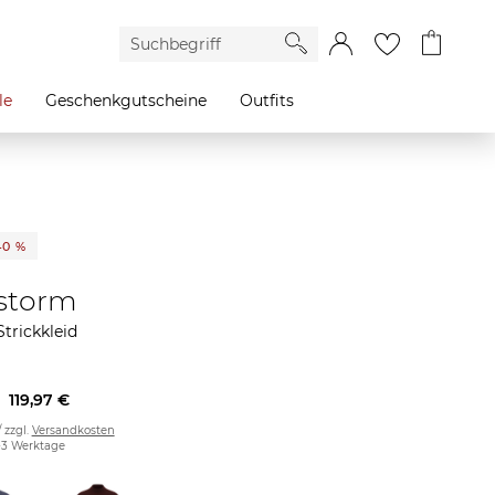
le
Geschenkgutscheine
Outfits
40 %
storm
trickkleid
119,97 €
/ zzgl.
Versandkosten
2-3 Werktage