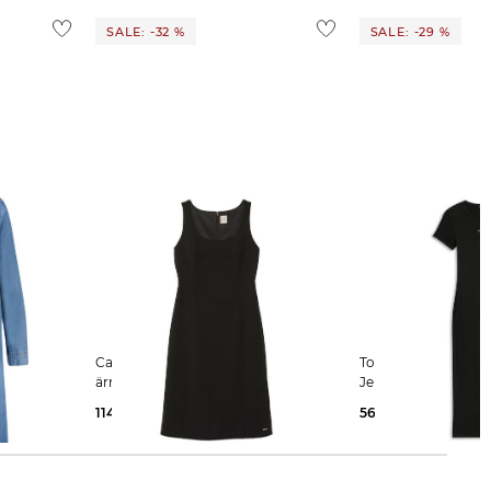
SALE: -32 %
SALE: -29 %
Calvin Klein | Damen Etuikleid
Tommy Jeans | Damen Kleid aus
cell
ärmellos
Jersey
114,75 €
169,90 €
56,65 €
79,90 €