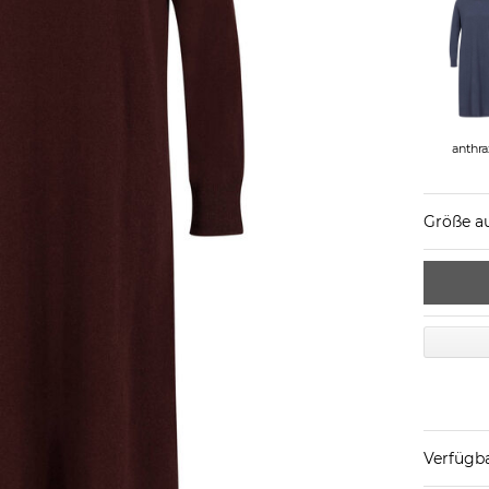
anthra
Größe a
Verfügba