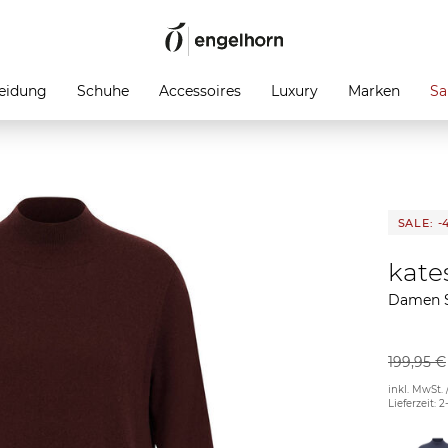
eidung
Schuhe
Accessoires
Luxury
Marken
Sa
SALE: -
kate
Damen S
199,95 €
inkl. MwSt. 
Lieferzeit: 