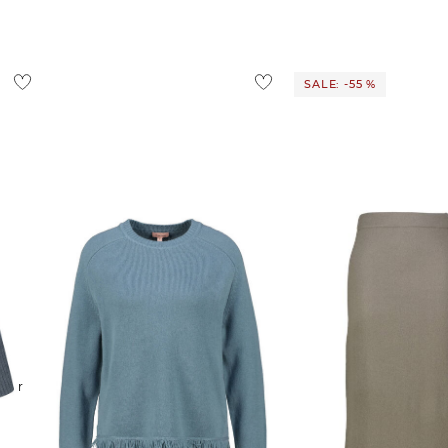
SALE: -55 %
katestorm | Damen Strickpullover
katestorm | Damen Strickrock aus
aus Wolle mit Kaschmir
Wolle und Kaschmir
169,95 €
49,99 €
109,95 €