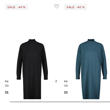
mode@best-blue.de
Weitere Details zu Rücksendungen und Retouren aus dem
SALE: -40 %
SALE: -40 %
katestorm | Damen Strickkleid mit
katestorm | Damen Strickkleid mit
Viskose
Viskose
53,97 €
89,95 €
53,97 €
89,95 €