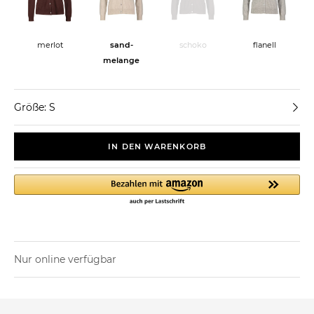
merlot
sand-
schoko
flanell
melange
Größe: S
IN DEN WARENKORB
Nur online verfügbar