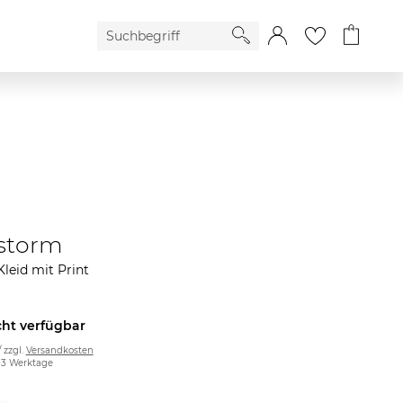
storm
leid mit Print
cht verfügbar
/ zzgl.
Versandkosten
2-3 Werktage