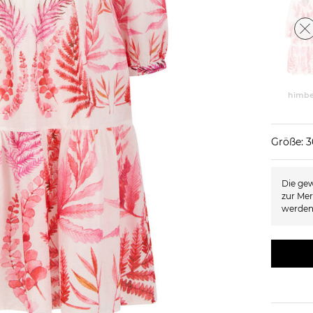
himbe
Größe: 3
Die gew
zur Mer
werden