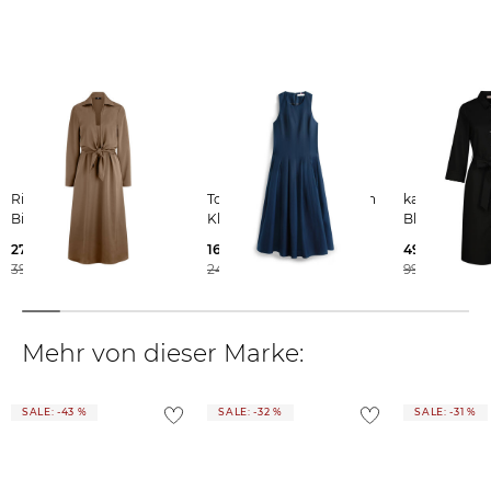
Weitere Details zu Rücksendungen und Retouren aus dem Ausland
findest du
hier
.
Riani | Damen Kleid mit
Tommy Hilfiger | Damen
katestorm | Damen
Bindegürtel
Kleid aus Leinenmix
Blusenkleid
279,99 €
169,99 €
49,99 €
399,00 €
249,90 €
99,95 €
Mehr von dieser Marke:
SALE: -43 %
SALE: -32 %
SALE: -31 %