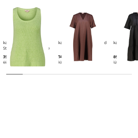
katestorm | Damen
katestorm | Damen Kleid
Stricktop mit Baumwolle
39,99 €
74,99 €
89,99 €
69,95 €
109,95 €
129,95 €