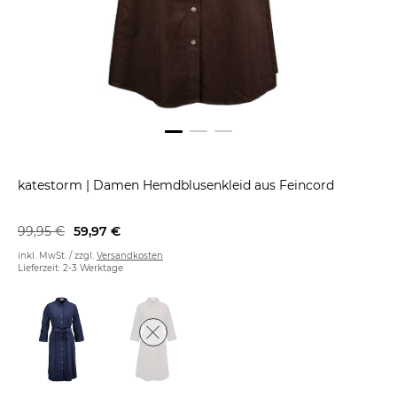
katestorm
|
Damen Hemdblusenkleid aus Feincord
99,95 €
59,97 €
inkl. MwSt. / zzgl.
Versandkosten
Lieferzeit: 2-3 Werktage