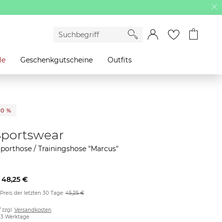
le
Geschenkgutscheine
Outfits
20 %
Sportswear
porthose / Trainingshose "Marcus"
48,25 €
 Preis der letzten 30 Tage:
45,25 €
/ zzgl.
Versandkosten
2-3 Werktage