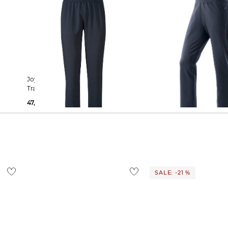
Joy Sportswear | Herren
Joy Sportswear | Herren Sweathose
ße
Trainingshose MARCUS
"Frederico"
47,15 €
59,99 €
48,85 €
59,99 €
SALE: -21 %