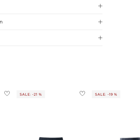
en
250 €
Größe aus
4,95€
d ins Ausland findest du
hier
.
ostenlos
1,95 €
 Ausland findest du
hier
.
SALE: -21 %
SALE: -19 %