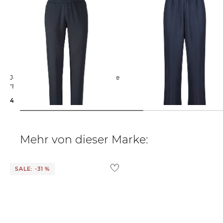
Joy Sportswear | Herren Sweathose
Joy Sportswear | Herren
"Frederico"
Trainingshose MARCO Kurzgrö
48,65 €
59,99 €
40,99 €
49,99 €
Mehr von dieser Marke:
SALE: -31 %