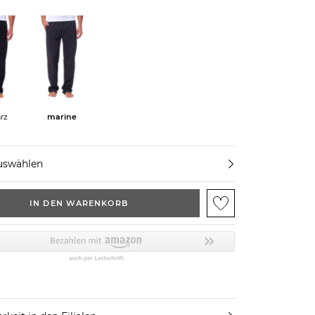
rz
marine
uswählen
IN DEN WARENKORB