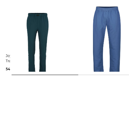
Joy Sportswear | Herren
Joy Sportswear | Herren
Trainingshose CARLO
Trainingshose MARCUS
54,99 €
79,99 €
ab
59,90 €