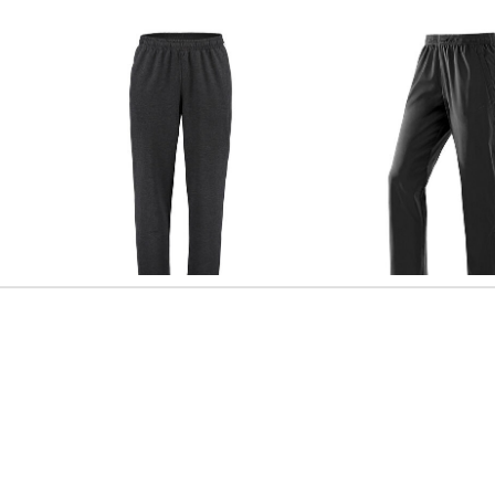
Joy Sportswear | Herren
Joy Sportswear | Herren
Trainingshose MARCUS
Trainingshose "Niels"
59,99 €
55,19 €
69,99 €