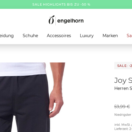
SALE HIGHLIGHTS BIS ZU -50 %
eidung
Schuhe
Accessoires
Luxury
Marken
Sa
SALE: -
Joy 
Herren S
59,99 €
Niedrigster
inkl. MwSt. 
Lieferzeit: 