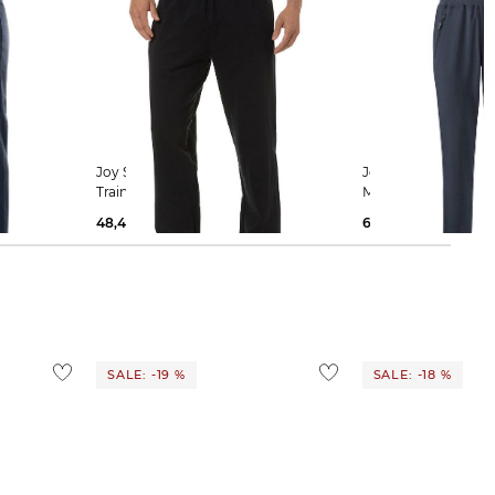
Joy Sportswear | Herren
Joy Sportswear | Herren Sporthose
Trainingshose MARCUS
MATHIS
48,45 €
59,99 €
67,99 €
69,99 €
SALE: -19 %
SALE: -18 %