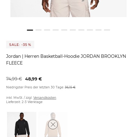
SALE: -35 %
Jordan
|
Herren Basketball-Hoodie JORDAN BROOKLYN
FLEECE
74,99 €
48,99 €
Niedrigster Preis der letzten 30 Tage:
36,15 €
inkl. MwSt. / zzgl.
Versandkosten
Lieferzeit: 2-3 Werktage