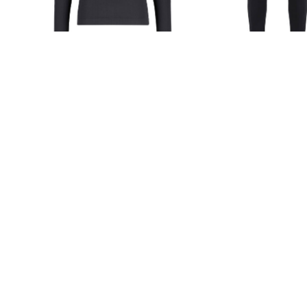
"Comfort 2.0"
42,99 €
37,29 €
69,99 €