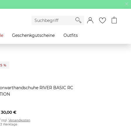
le
Geschenkgutscheine
Outfits
25 %
Torwarthandschuhe RIVER BASIC RC
TION
30,00 €
/ zzgl.
Versandkosten
2-3 Werktage