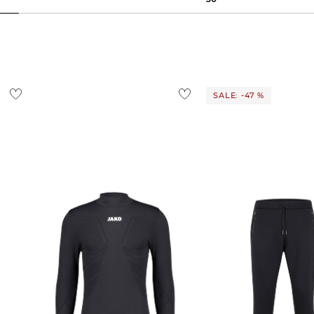
SALE: -47 %
 2.0"
Jako | Herren Fußball Longsleeve
Jako | Herren Fußballho