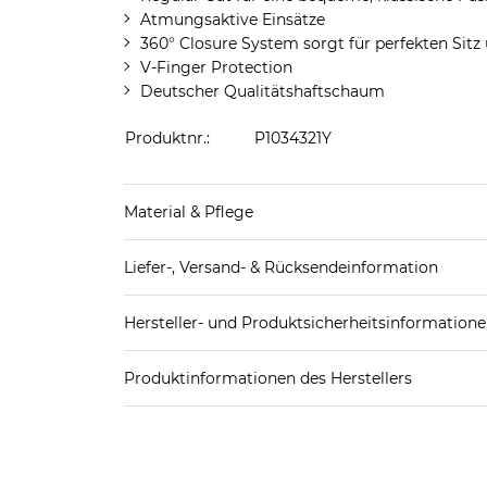
Atmungsaktive Einsätze
360° Closure System sorgt für perfekten Sitz 
V-Finger Protection
Deutscher Qualitätshaftschaum
Produktnr.:
P1034321Y
Material & Pflege
Obermaterial: 61% Latex, 26% Polyester, 8% Po
Liefer-, Versand- & Rücksendeinformation
Pflegekennzeichnung:
Standard-Lieferung innerhalb Deutschlands:
Hersteller- und Produktsicherheitsinformation
DHL-Paket
4,95€ - versandkostenfrei ab 
EAN oder Hersteller-Nr.:
Bitte wähle eine 
Spedition
3
Produktinformationen des Herstellers
Jako AG
Weitere Details zu Versandoptionen und Versan
Jako AG
Rücksendung:
Amtstr. 82