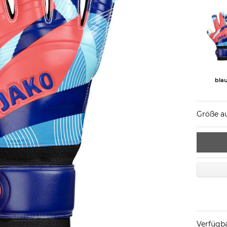
bla
Größe a
Verfügba