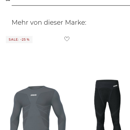
Mehr von dieser Marke:
SALE: -25 %
Jako | Herren Shirt COMFORT 2.0
Jako | Fußball Tight "Comfort