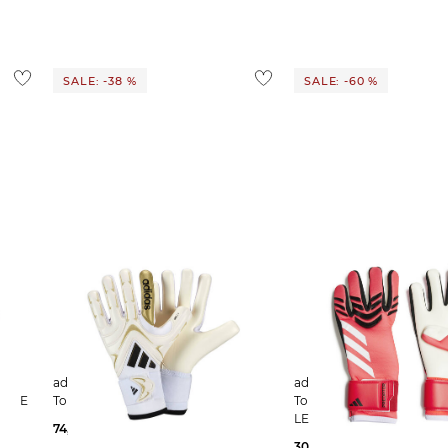
ostenlos
1,95 €
 Ausland findest du
hier
.
SALE: -38 %
SALE: -60 %
adidas Performance | Herren
adidas Performance | Herren
AGUE
Torwarthandschuhe COPA PRO
Torwarthandschuhe PR
LEAGUE
74,99 €
120,00 €
30,00 €
75,00 €