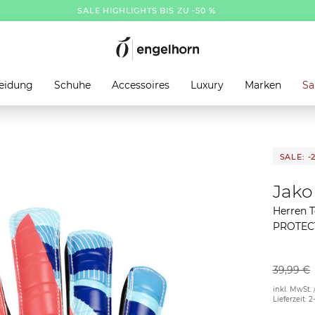
SALE HIGHLIGHTS BIS ZU -50 %
eidung
Schuhe
Accessoires
Luxury
Marken
Sa
SALE: -
Jako
Herren 
PROTEC
39,99 €
inkl. MwSt. 
Lieferzeit: 