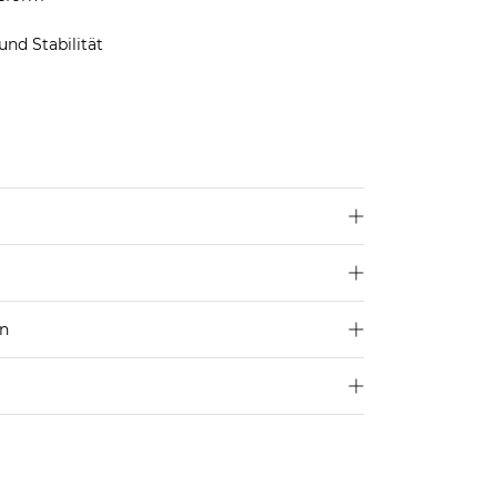
und Stabilität
lyurethan, 5% Polyamid
en
250 €
Größe aus
4,95€
d ins Ausland findest du
hier
.