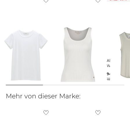
Weitere Details zu Rücksendungen und Retouren aus dem Ausland
findest du
hier
.
Dorothee Schumacher |
INA KESS | Damen Top
Allude | Damen Top aus
Damen T-Shirt ALL TIME
FLORIN
Wolle
FAVORITES
169,00 €
94,99 €
95,00 €
189,00 €
Mehr von dieser Marke: