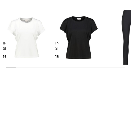
INA KESS | Damen T-
INA KESS | Damen T-
INA KESS | Damen Hose
Shirt ODIL Relaxed Fit
Shirt ODIL Relaxed Fit
PURE
199,00 €
199,00 €
389,00 €