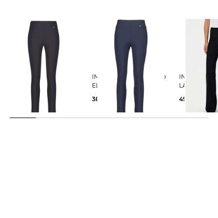
INA KESS | Damen Hose
INA KESS | Damen Hose
INA KESS | Damen Hose
ELLA
ELLA
LARIX
389,00 €
389,00 €
499,00 €