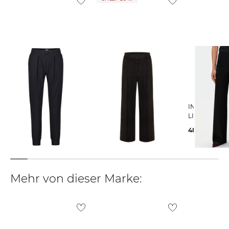
Weitere Details zu Rücksendungen und Retouren aus dem Ausland
findest du
hier
.
INA KESS | Damen Hose
Cambio | Damne Hose
INA KESS | Damen Hose
LUXE LÉGER
CALIFORNIA
LIORA
329,00 €
129,99 €
489,00 €
179,90 €
Mehr von dieser Marke: