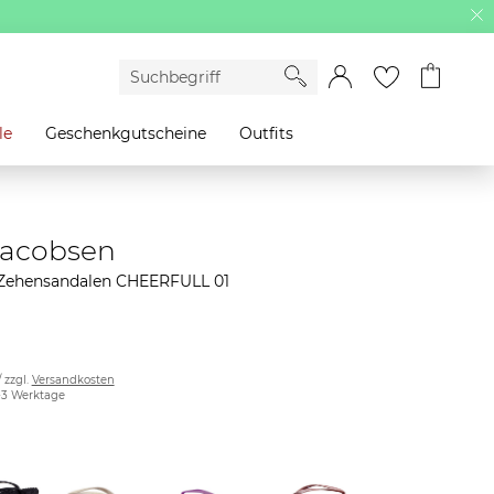
le
Geschenkgutscheine
Outfits
 Jacobsen
ehensandalen CHEERFULL 01
/ zzgl.
Versandkosten
2-3 Werktage