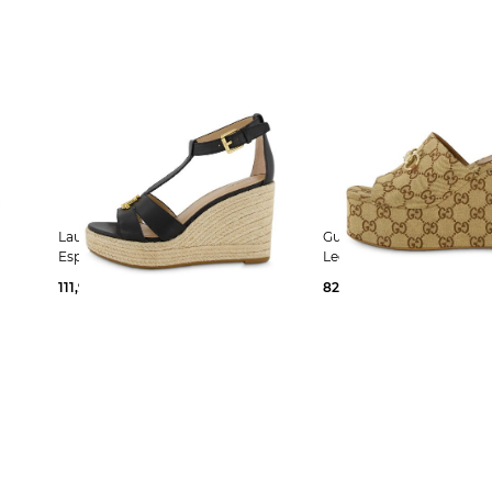
Lauren Ralph Lauren | Damen
Gucci | Damen Keilsandaletten mit
Espadrille mit Keilabsatz
Leder
111,99 €
159,00 €
820,00 €