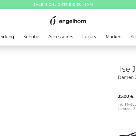
SALE HIGHLIGHTS BIS ZU -50 %
eidung
Schuhe
Accessoires
Luxury
Marken
Sa
Ilse
Damen Z
35,00 €
inkl. MwSt. 
Lieferzeit: 