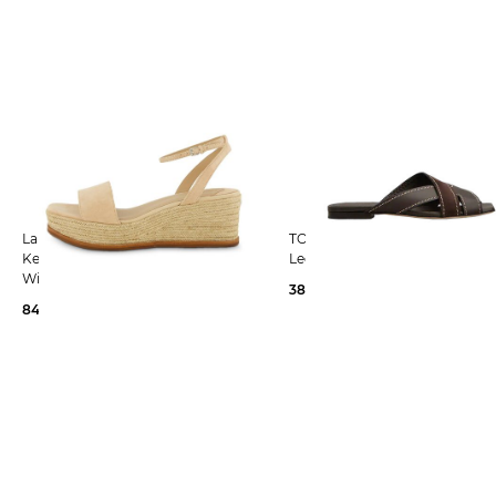
Lauren Ralph Lauren | Damen
TOD´S | Damen Pantoletten aus
Keilsandaletten ESPADRILLE mit
Leder
Wildleder
389,99 €
550,00 €
84,50 €
169,00 €