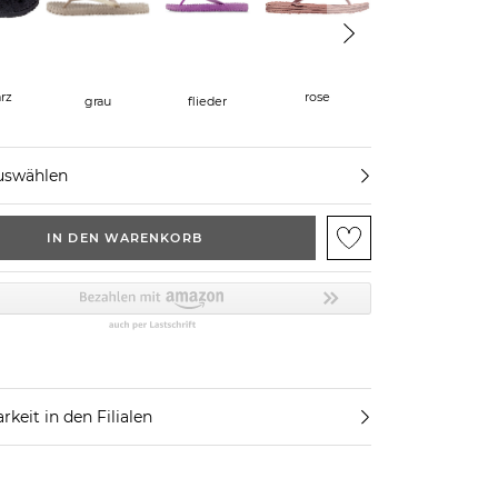
rz
rose
silber
grau
flieder
uswählen
IN DEN WARENKORB
rkeit in den Filialen