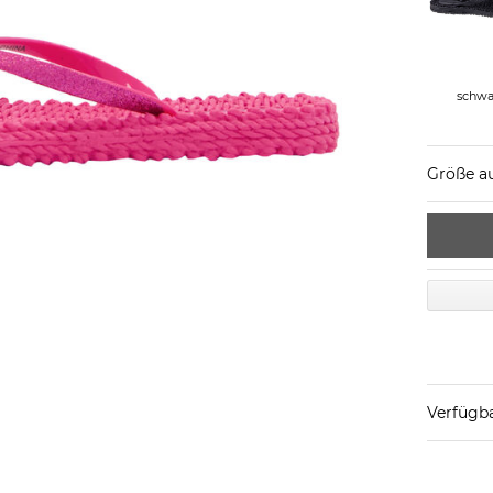
schwa
Größe a
Verfügba