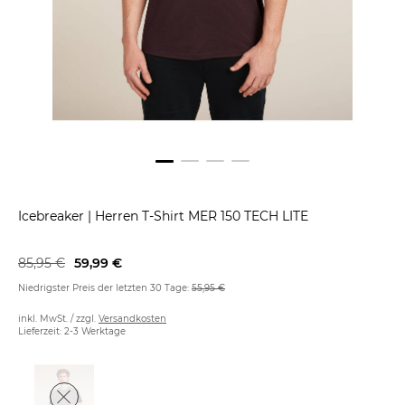
Icebreaker
|
Herren T-Shirt MER 150 TECH LITE
85,95 €
59,99 €
Niedrigster Preis der letzten 30 Tage:
55,95 €
inkl. MwSt. / zzgl.
Versandkosten
Lieferzeit: 2-3 Werktage