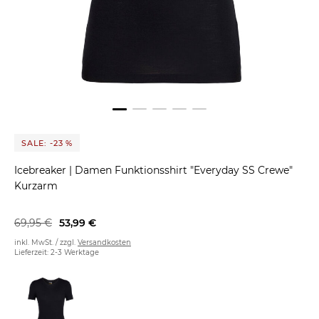
SALE: -23 %
Icebreaker
|
Damen Funktionsshirt "Everyday SS Crewe"
Kurzarm
69,95 €
53,99 €
inkl. MwSt. / zzgl.
Versandkosten
Lieferzeit: 2-3 Werktage