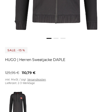
SALE: -15 %
HUGO
|
Herren Sweatjacke DAPLE
129,95 €
110,79 €
inkl. MwSt. / zzgl.
Versandkosten
Lieferzeit: 2-3 Werktage