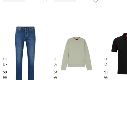
HUGO | Herren Jeans
HUGO | Herren
HUGO | Herren Poloshirt
BRODY Tapered Fit
Sweatshirt DAPOCREW
DIMERSPOL
59,89 €
54,99 €
92,15 €
119,95 €
89,95 €
99,95 €