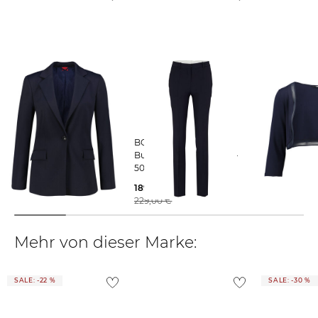
Weitere Details zu Rücksendungen und Retouren aus dem Ausland
findest du
hier
.
HUGO | Damen Blazer
BOSS | Damen
VM Vera Mont | Dam
ATANA-2
Businesshose TAMEAH -
Bolero
50490045 Regular Fit
185,85 €
39,95 €
279,00 €
189,65 €
49,99 €
229,00 €
Mehr von dieser Marke:
SALE: -22 %
SALE: -30 %