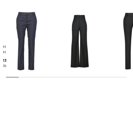
HUGO | Damen Hose
HUGO | Damen
HUGO | Damen Hose
HETANA Slim Fit
Stoffhose HIMIA Regular
HETANA Slim
Fit
132,65 €
118,99 €
169,95 €
179,95 €
169,95 €