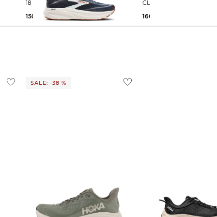
18
CLIFTON 11
150,00 €
160,00 €
SALE: -38 %