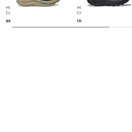
HOKA | Herren Laufschuhe
HOKA | Herren Trailrunningschuhe
CLIFTON 10
CHALLENGER 8 GTX
99,99 €
160,00 €
170,00 €