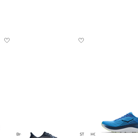
ostenlos
1,95 €
 Ausland findest du
hier
.
Brooks | Herren Laufschuhe GHOST
HOKA | Herren Laufschuhe