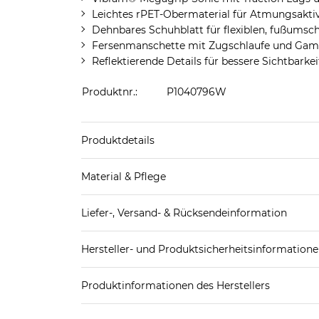
Leichtes rPET-Obermaterial für Atmungsaktiv
Dehnbares Schuhblatt für flexiblen, fußumsch
Fersenmanschette mit Zugschlaufe und Gam
Reflektierende Details für bessere Sichtbarkei
Produktnr.:
P1040796W
Produktdetails
Produkthinweis: Fällt normal aus. Wir empfeh
Material & Pflege
Decksohle: Textil
Liefer-, Versand- & Rücksendeinformation
Futter Schuhe: Textil
Laufsohle: Sonstiges Material (Kunststoff)
Standard-Lieferung innerhalb Deutschlands:
Obermaterial Schuhe: Sonstiges Material (Kunstst
Hersteller- und Produktsicherheitsinformation
DHL-Paket
4,95€ - versandkostenfrei ab 
EAN oder Hersteller-Nr.:
Bitte wähle eine 
Spedition
3
Produktinformationen des Herstellers
Deckers Germany GmbH
Weitere Details zu Versandoptionen und Versan