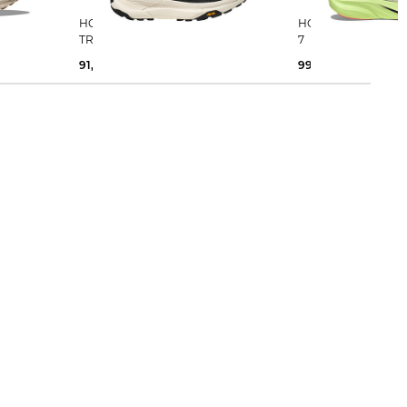
HOKA | Herren Laufschuhe
HOKA | Herren Laufschuhe MACH
TRANSPORT
7
91,55 €
150,00 €
99,99 €
160,00 €