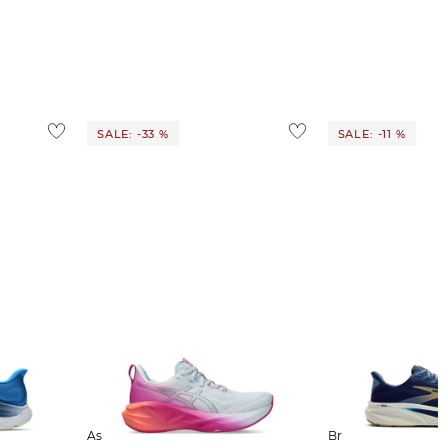
SALE: -33 %
SALE: -11 %
Asics | Laufschuhe NOVABLAST 5
Brooks | Herren Laufschuhe GHOST