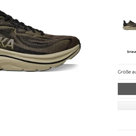
brau
Größe a