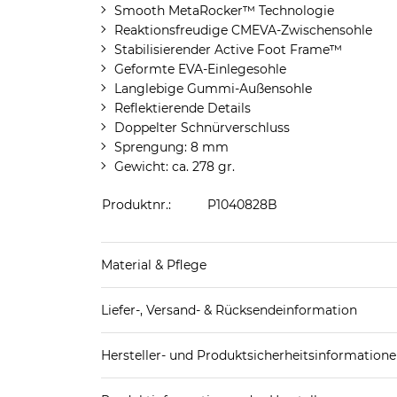
Smooth MetaRocker™ Technologie
Reaktionsfreudige CMEVA-Zwischensohle
Stabilisierender Active Foot Frame™
Geformte EVA-Einlegesohle
Langlebige Gummi-Außensohle
Reflektierende Details
Doppelter Schnürverschluss
Sprengung: 8 mm
Gewicht: ca. 278 gr.
Produktnr.:
P1040828B
Material & Pflege
Decksohle: Textil
Liefer-, Versand- & Rücksendeinformation
Futter Schuhe: Textil
Laufsohle: Sonstiges Material (Kunststoff)
Standard-Lieferung innerhalb Deutschlands:
Obermaterial Schuhe: Textil
Hersteller- und Produktsicherheitsinformation
DHL-Paket
4,95€ - versandkostenfrei ab 
EAN oder Hersteller-Nr.:
Bitte wähle eine 
Spedition
3