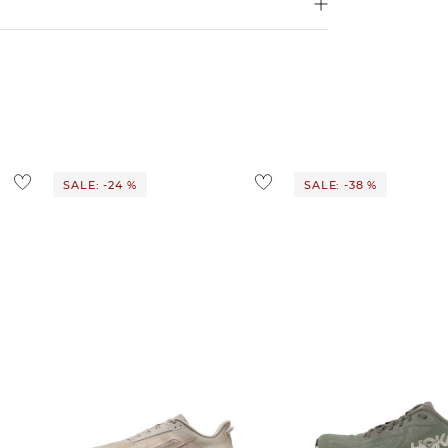
d ins Ausland findest du
hier
.
ostenlos
1,95 €
 Ausland findest du
hier
.
SALE: -24 %
SALE: -38 %