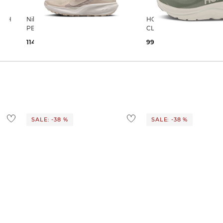
Nike | Herren Laufschuhe ACG
HOKA | Herren Laufschuhe
PEGASUS TRAIL
CLIFTON 10
114,09 €
149,99 €
99,99 €
160,00 €
SALE: -38 %
SALE: -38 %