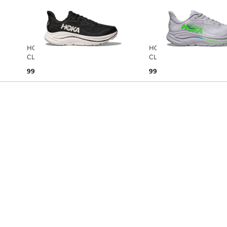
HOKA | Herren Laufschuhe
HOKA | Herren Laufschuhe
CLIFTON 10
CLIFTON 10
99,99 €
160,00 €
99,99 €
160,00 €