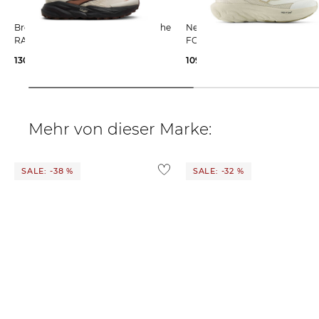
Brooks | Herren Trailrunningschuhe
New Balance | Laufschuhe FRESH
RANGE
FOAM TRAINER
130,00 €
109,99 €
160,00 €
Mehr von dieser Marke:
SALE: -38 %
SALE: -32 %