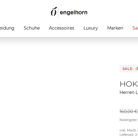
eidung
Schuhe
Accessoires
Luxury
Marken
Sa
SALE: -
HOK
Herren 
160,00 €
Niedrigster
inkl. MwSt. 
Lieferzeit: 