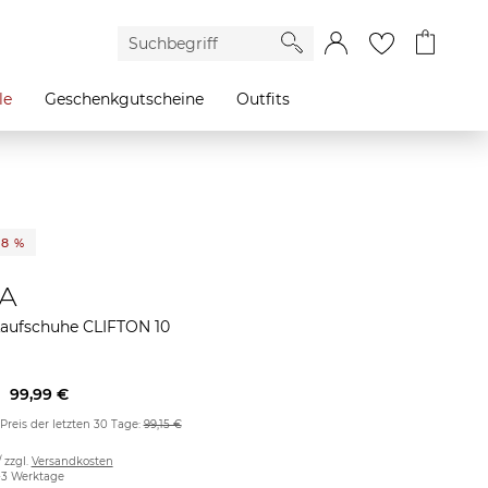
le
Geschenkgutscheine
Outfits
38 %
A
Laufschuhe CLIFTON 10
99,99 €
 Preis der letzten 30 Tage:
99,15 €
/ zzgl.
Versandkosten
2-3 Werktage