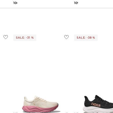
106,79 €
190,00 €
109,95 €
200,00 €
SALE: -31 %
SALE: -38 %