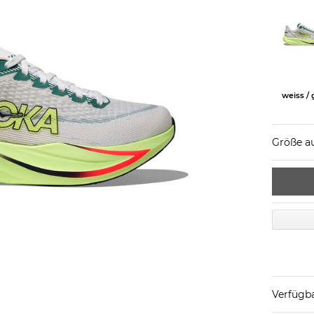
weiss /
Größe a
Verfügba