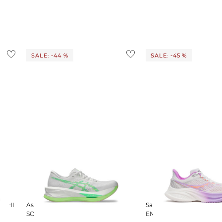
ostenlos
1,95 €
 Ausland findest du
hier
.
SALE: -44 %
SALE: -45 %
Asics | Damen Laufschuhe
Saucony | Damen Laufschuhe
SONICBLAST
ENDORPHIN SPEED 5