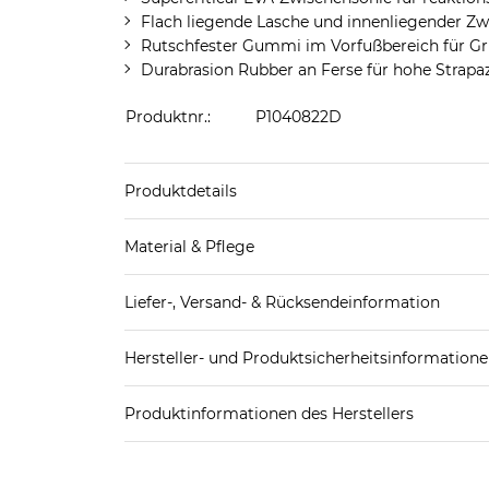
Flach liegende Lasche und innenliegender Zwic
Rutschfester Gummi im Vorfußbereich für Gr
Durabrasion Rubber an Ferse für hohe Strapaz
Produktnr.:
P1040822D
Produktdetails
Produkthinweis: Fällt normal aus. Wir empfeh
Material & Pflege
Decksohle: Textil
Liefer-, Versand- & Rücksendeinformation
Futter Schuhe: Textil
Laufsohle: Sonstiges Material (Kunststoff)
Standard-Lieferung innerhalb Deutschlands:
Obermaterial Schuhe: Sonstiges Material (Kunstst
Hersteller- und Produktsicherheitsinformation
DHL-Paket
4,95€ - versandkostenfrei ab 
EAN oder Hersteller-Nr.:
Bitte wähle eine 
Spedition
3
Produktinformationen des Herstellers
Deckers Germany GmbH
Weitere Details zu Versandoptionen und Versan
Deckers Germany GmbH