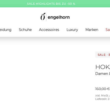
SALE HIGHLIGHTS BIS ZU -50 %
eidung
Schuhe
Accessoires
Luxury
Marken
Sa
SALE: -
HOK
Damen L
160,00 €
inkl. MwSt. 
Lieferzeit: 