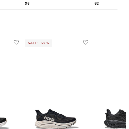
98,95 €
150,00 €
82,85 €
150,00 €
SALE: -38 %