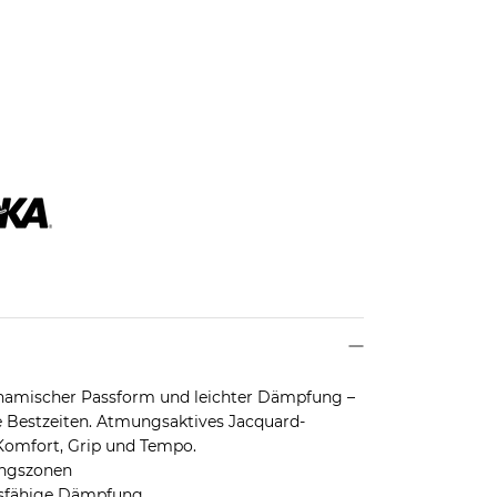
namischer Passform und leichter Dämpfung –
he Bestzeiten. Atmungsaktives Jacquard-
Komfort, Grip und Tempo.
ungszonen
onsfähige Dämpfung