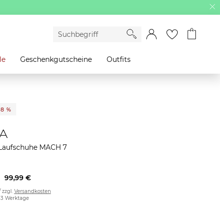
le
Geschenkgutscheine
Outfits
38 %
A
aufschuhe MACH 7
99,99 €
/ zzgl.
Versandkosten
2-3 Werktage