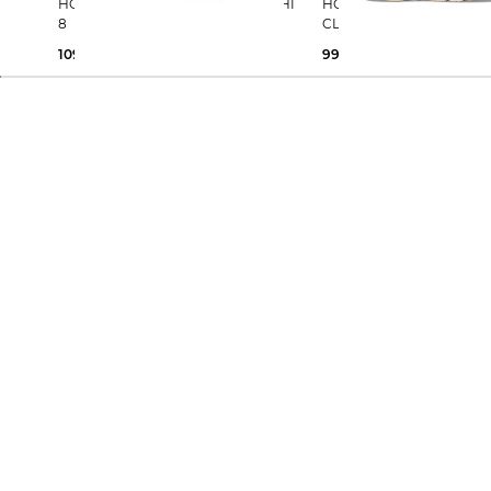
HOKA | Damen Laufschuhe ARAHI
HOKA | Damen Laufschuhe
8
CLIFTON 10
109,99 €
160,00 €
99,99 €
160,00 €