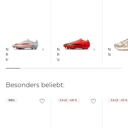
Nike | Fußballschuhe
Nike | Fußballschuhe
New Balance
Rasen-Kunstrasen
Rasen MERCURIAL
Sneaker 53
MERCURIAL
VAPOR 17 ELITE
SUPERFLY 11 ELITE FI
Besonders beliebt:
NEU
SALE: -48 %
SALE: -33 %